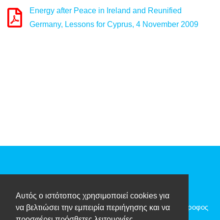
Energy after Peace in Ireland and Reunified
Germany, Lessons for Cyprus, 4 November 2009
Αυτός ο ιστότοπος χρησιμοποιεί cookies για
Λεωφόρος Λεμεσού Νο. 13 Μέγαρο Δήμητρα, 4ος Όροφος
να βελτιώσει την εμπειρία περιήγησης και να
προσφέρει πρόσθετες λειτουργίες.