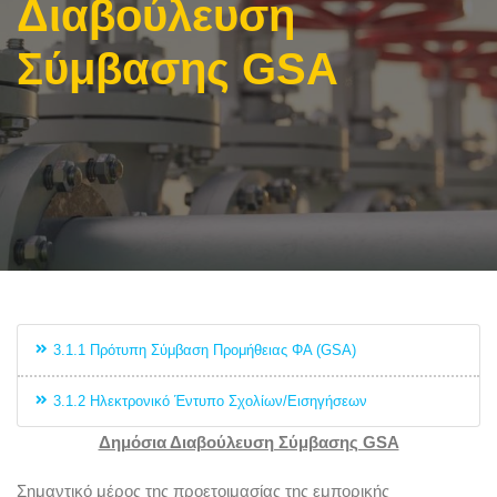
Διαβούλευση
Σύμβασης GSA
3.1.1 Πρότυπη Σύμβαση Προμήθειας ΦΑ (GSA)
3.1.2 Ηλεκτρονικό Έντυπο Σχολίων/Εισηγήσεων
Δημόσια Διαβούλευση Σύμβασης GSA
Σημαντικό μέρος της προετοιμασίας της εμπορικής